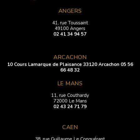
ANGERS
41, rue Toussaint
49100 Angers
02 41 34 94 57
ARCACHON
10 Cours Lamarque de Plaisance 33120 Arcachon
05 56
66 48 32
LE MANS
11, rue Couthardy
72000 Le Mans
02 43 24 71 79
CAEN
38, rue Guillaume Le Conquérant