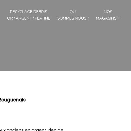
RECYCLAGE DÉBRIS
QUI
NOS
OR / ARGENT / PLATINE
SOMMES NOUS ?
MAGASINS
Bouguenais
.
ux anciens en argent, rien de