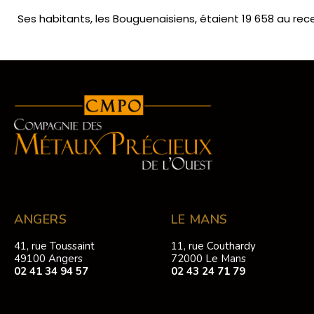
Ses habitants, les Bouguenaisiens, étaient 19 658 au re
ANGERS
LE MANS
41, rue Toussaint
11, rue Couthardy
49100 Angers
72000 Le Mans
02 41 34 94 57
02 43 24 71 79