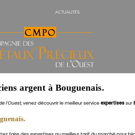
ACTUALITÉS
nciens argent à Bouguenais.
e l’Ouest
, venez découvrir le meilleur service
expertises
sur
guenais.
z faire des expertises au meilleur tarif du marché pour bijo