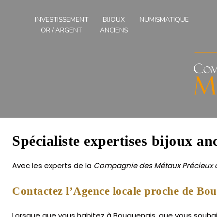
Compagnies
des
INVESTISSEMENT
BIJOUX
NUMISMATIQUE
Métaux
OR / ARGENT
ANCIENS
Précieux
de
l'Ouest
Spécialiste expertises bijoux a
Avec les experts de la
Compagnie des Métaux Précieux d
Contactez l’Agence locale proche de Bou
Lorsque que vous habitez à Bouguenais, que vous souhaite