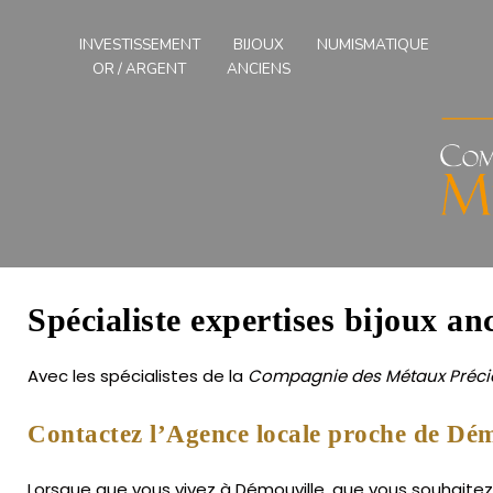
Compagnies
des
INVESTISSEMENT
BIJOUX
NUMISMATIQUE
Métaux
OR / ARGENT
ANCIENS
Précieux
de
l'Ouest
Spécialiste expertises bijoux an
Avec les spécialistes de la
Compagnie des Métaux Précie
Contactez l’Agence locale proche de Dém
Lorsque que vous vivez à Démouville, que vous souhaitez f