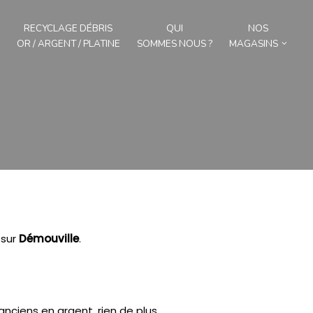
RECYCLAGE DÉBRIS
QUI
NOS
OR / ARGENT / PLATINE
SOMMES NOUS ?
MAGASINS
sur
Démouville
.
anciens en argent, rien de plus