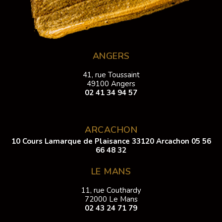
ANGERS
41, rue Toussaint
49100 Angers
02 41 34 94 57
ARCACHON
10 Cours Lamarque de Plaisance 33120 Arcachon
05 56
66 48 32
LE MANS
11, rue Couthardy
72000 Le Mans
02 43 24 71 79