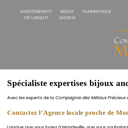
Compagnies
des
INVESTISSEMENT
BIJOUX
NUMISMATIQUE
Métaux
OR / ARGENT
ANCIENS
Précieux
de
l'Ouest
Spécialiste expertises bijoux an
Avec les experts de la
Compagnie des Métaux Précieux d
Contactez l’Agence locale proche de Mon
Lorsque que vous logez à Mondeville, que vous souhaitez f