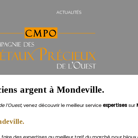
ACTUALITÉS
ciens argent à Mondeville.
e l’Ouest
, venez découvrir le meilleur service
expertises
sur
deville.
aire des expertises au meilleur tarif du marché pour bijoux 