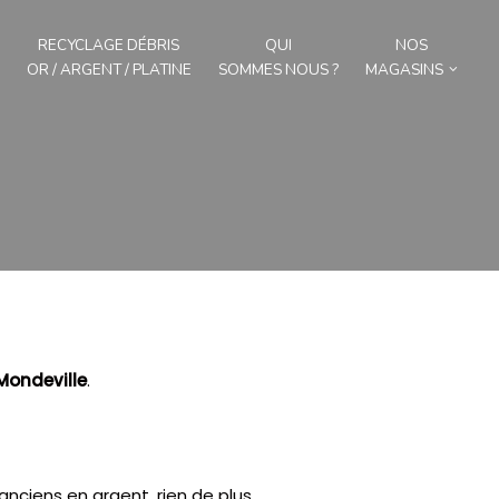
RECYCLAGE DÉBRIS
QUI
NOS
OR / ARGENT / PLATINE
SOMMES NOUS ?
MAGASINS
Mondeville
.
anciens en argent, rien de plus