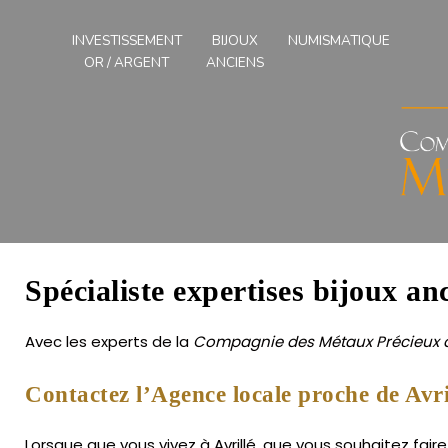
Compagnies
des
INVESTISSEMENT
BIJOUX
NUMISMATIQUE
Métaux
OR / ARGENT
ANCIENS
Précieux
de
l'Ouest
Spécialiste expertises bijoux anc
Avec les experts de la
Compagnie des Métaux Précieux d
Contactez l’Agence locale proche de Avri
Lorsque que vous vivez à Avrillé, que vous souhaitez faire