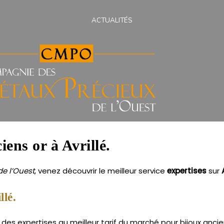
ACTUALITÉS
iens or à Avrillé.
e l’Ouest
, venez découvrir le meilleur service
expertises
sur
llé.
 des expertises au meilleur tarif du marché pour bijoux ancien