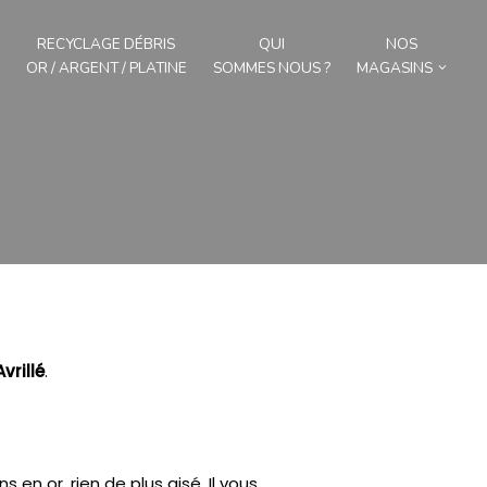
RECYCLAGE DÉBRIS
QUI
NOS
OR / ARGENT / PLATINE
SOMMES NOUS ?
MAGASINS
Avrillé
.
s en or, rien de plus aisé.
Il vous