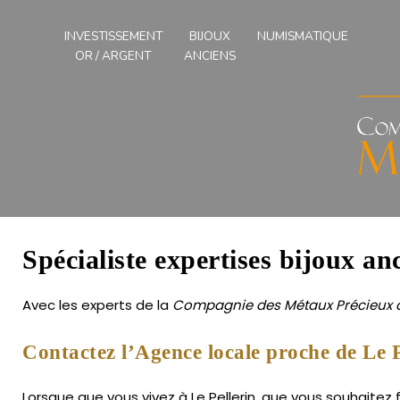
Compagnies
des
INVESTISSEMENT
BIJOUX
NUMISMATIQUE
Métaux
OR / ARGENT
ANCIENS
Précieux
de
l'Ouest
Spécialiste expertises bijoux anc
Avec les experts de la
Compagnie des Métaux Précieux d
Contactez l’Agence locale proche de Le P
Lorsque que vous vivez à Le Pellerin, que vous souhaitez f