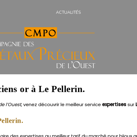
ACTUALITÉS
iens or à Le Pellerin.
e l’Ouest
, venez découvrir le meilleur service
expertises
sur
ellerin.
aire des expertises au meilleur tarif du marché pour bijoux an