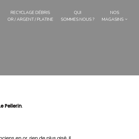
RECYCLAGE DÉBRIS
QUI
NOS
OR / ARGENT / PLATINE
SOMMES NOUS ?
MAGASINS
Le Pellerin
.
ciens en or, rien de plus aisé.
Il