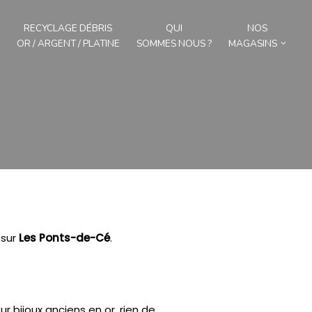
RECYCLAGE DÉBRIS
QUI
NOS
OR / ARGENT / PLATINE
SOMMES NOUS ?
MAGASINS
sur
Les Ponts-de-Cé
.
 bijoux anciens en or, rien de