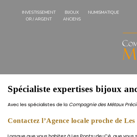
Compagnies
des
INVESTISSEMENT
BIJOUX
NUMISMATIQUE
Métaux
OR / ARGENT
ANCIENS
Précieux
de
l'Ouest
Spécialiste expertises bijoux an
Avec les spécialistes de la
Compagnie des Métaux Précie
Contactez l’Agence locale proche de Les
Lorsque que vous habitez à Les Ponts-de-Cé, que vous sou