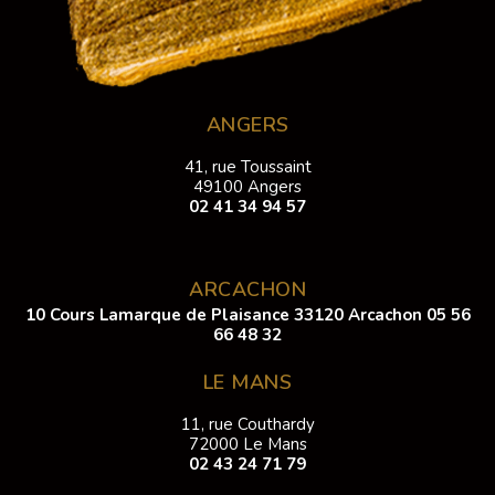
ANGERS
41, rue Toussaint
49100 Angers
02 41 34 94 57
ARCACHON
10 Cours Lamarque de Plaisance 33120 Arcachon
05 56
66 48 32
LE MANS
11, rue Couthardy
72000 Le Mans
02 43 24 71 79