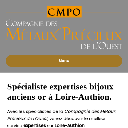
Compagnies
des
Métaux
Précieux
de
l'Ouest
Menu
Spécialiste expertises bijoux
anciens or à Loire-Authion.
Avec les spécialistes de la
Compagnie des Métaux
Précieux de l’Ouest
, venez découvrir le meilleur
service
expertises
sur
Loire-Authion
.