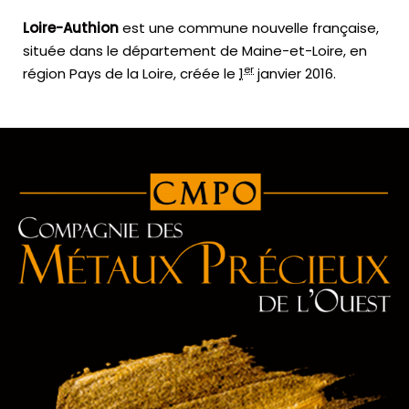
Loire-Authion
est une commune nouvelle française,
située dans le département de Maine-et-Loire, en
er
région Pays de la Loire, créée le
1
janvier 2016
.