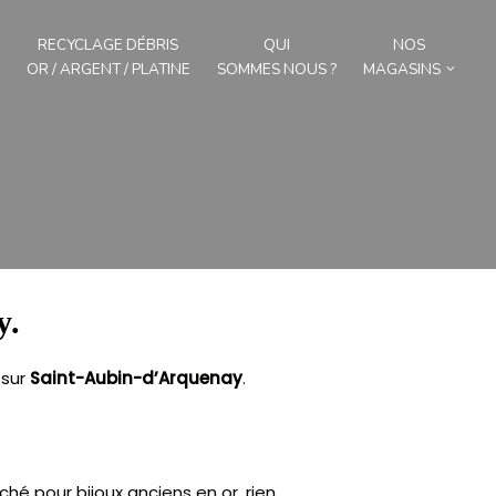
RECYCLAGE DÉBRIS
QUI
NOS
OR / ARGENT / PLATINE
SOMMES NOUS ?
MAGASINS
y.
sur
Saint-Aubin-d’Arquenay
.
hé pour bijoux anciens en or, rien