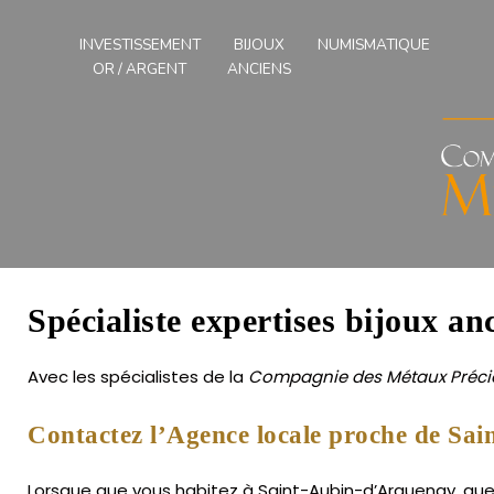
Compagnies
des
INVESTISSEMENT
BIJOUX
NUMISMATIQUE
Métaux
OR / ARGENT
ANCIENS
Précieux
de
l'Ouest
Spécialiste expertises bijoux a
Avec les spécialistes de la
Compagnie des Métaux Précie
Contactez l’Agence locale proche de Sa
Lorsque que vous habitez à Saint-Aubin-d’Arquenay, que v