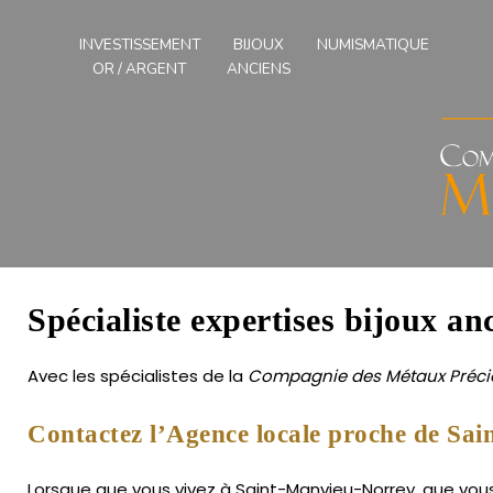
Compagnies
des
INVESTISSEMENT
BIJOUX
NUMISMATIQUE
Métaux
OR / ARGENT
ANCIENS
Précieux
de
l'Ouest
Spécialiste expertises bijoux a
Avec les spécialistes de la
Compagnie des Métaux Précie
Contactez l’Agence locale proche de Sa
Lorsque que vous vivez à Saint-Manvieu-Norrey, que vous 