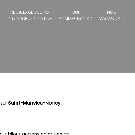
RECYCLAGE DÉBRIS
QUI
NOS
OR / ARGENT / PLATINE
SOMMES NOUS ?
MAGASINS
sur
Saint-Manvieu-Norrey
.
ur bijoux anciens en or, rien de