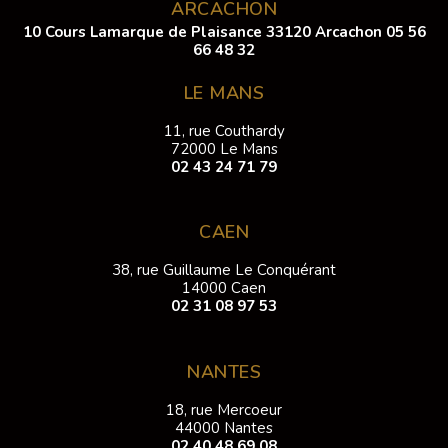
ARCACHON
10 Cours Lamarque de Plaisance 33120 Arcachon
05 56
66 48 32
LE MANS
11, rue Couthardy
72000 Le Mans
02 43 24 71 79
CAEN
38, rue Guillaume Le Conquérant
14000 Caen
02 31 08 97 53
NANTES
18, rue Mercoeur
44000 Nantes
02 40 48 69 08