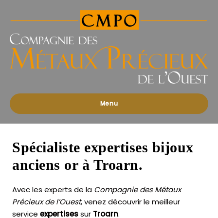
Compagnies
des
Métaux
Précieux
de
l'Ouest
Menu
Spécialiste expertises bijoux
anciens or à Troarn.
Avec les experts de la
Compagnie des Métaux
Précieux de l’Ouest
, venez découvrir le meilleur
service
expertises
sur
Troarn
.