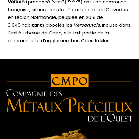
Écouter
Verson
(prononcé
[
v
ɛ
ʁ
s
ɔ̃
]
) est une commune
française, située dans le département du Calvados
en région Normandie, peuplée en 2018 de
3 649 habitants appelés les
Versonnais
. Incluse dans
l’unité urbaine de Caen, elle fait partie de la
communauté d’agglomération Caen la Mer.