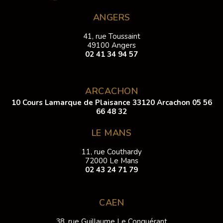
ANGERS
41, rue Toussaint
49100 Angers
02 41 34 94 57
ARCACHON
10 Cours Lamarque de Plaisance 33120 Arcachon
05 56
66 48 32
LE MANS
11, rue Couthardy
72000 Le Mans
02 43 24 71 79
CAEN
38, rue Guillaume Le Conquérant