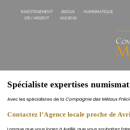
Compagnies
des
INVESTISSEMENT
BIJOUX
NUMISMATIQUE
Métaux
OR / ARGENT
ANCIENS
Précieux
de
l'Ouest
Spécialiste expertises numismati
Avec les spécialistes de la
Compagnie des Métaux Précie
Contactez l’Agence locale proche de Avri
Lorsque que vous logez à Avrillé, que vous souhaitez fai