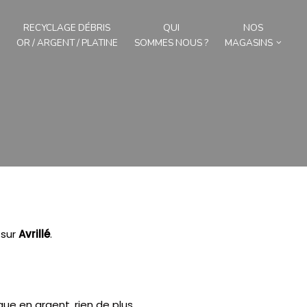
RECYCLAGE DÉBRIS
QUI
NOS
OR / ARGENT / PLATINE
SOMMES NOUS ?
MAGASINS
sur
Avrillé
.
que en argent, rien de plus