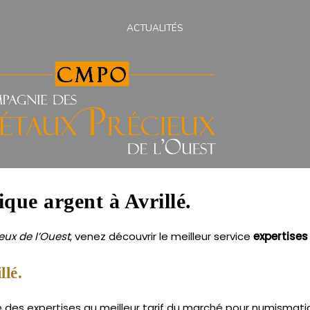
ACTUALITÉS
que argent à Avrillé.
ux de l’Ouest
, venez découvrir le meilleur service
expertises
llé.
re des expertises au meilleur tarif du marché pour numismati