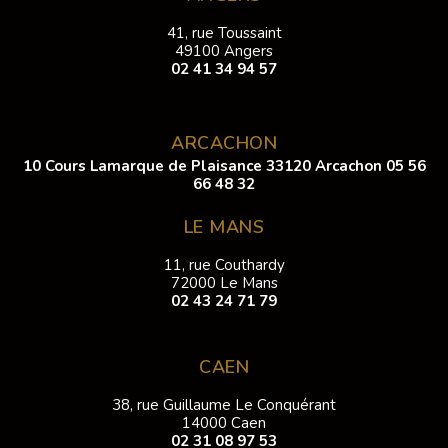
41, rue Toussaint
49100 Angers
02 41 34 94 57
ARCACHON
10 Cours Lamarque de Plaisance 33120 Arcachon
05 56
66 48 32
LE MANS
11, rue Couthardy
72000 Le Mans
02 43 24 71 79
CAEN
38, rue Guillaume Le Conquérant
14000 Caen
02 31 08 97 53