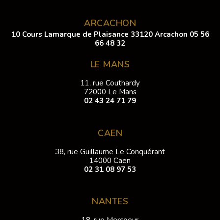
ARCACHON
10 Cours Lamarque de Plaisance 33120 Arcachon
05 56
66 48 32
LE MANS
11, rue Couthardy
72000 Le Mans
02 43 24 71 79
CAEN
38, rue Guillaume Le Conquérant
14000 Caen
02 31 08 97 53
NANTES