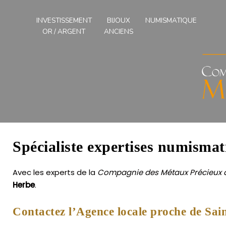
Compagnies
des
INVESTISSEMENT
BIJOUX
NUMISMATIQUE
Métaux
OR / ARGENT
ANCIENS
Précieux
de
l'Ouest
Spécialiste expertises numisma
Avec les experts de la
Compagnie des Métaux Précieux d
Herbe
.
Contactez l’Agence locale proche de Sa