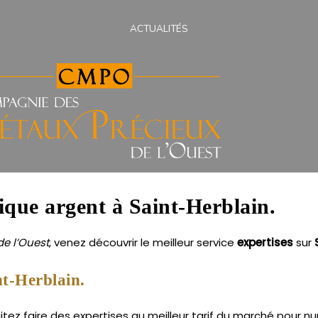
ACTUALITÉS
ique argent à Saint-Herblain.
e l’Ouest
, venez découvrir le meilleur service
expertises
sur
nt-Herblain.
tez faire des expertises au meilleur tarif du marché pour n