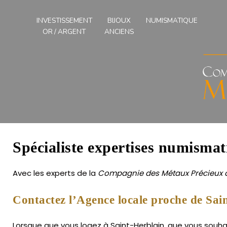
Compagnies
des
INVESTISSEMENT
BIJOUX
NUMISMATIQUE
Métaux
OR / ARGENT
ANCIENS
Précieux
de
l'Ouest
Spécialiste expertises numismat
Avec les experts de la
Compagnie des Métaux Précieux d
Contactez l’Agence locale proche de Sai
Lorsque que vous logez à Saint-Herblain, que vous souhai