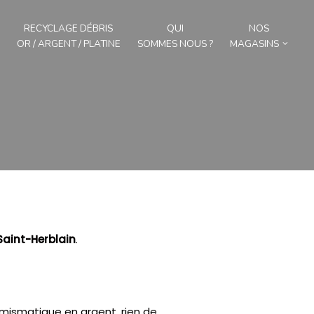
RECYCLAGE DÉBRIS
QUI
NOS
OR / ARGENT / PLATINE
SOMMES NOUS ?
MAGASINS
Saint-Herblain
.
umismatique en argent, rien de