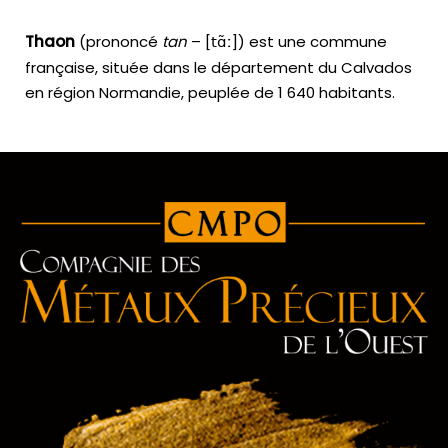
Thaon
(prononcé
tan
– [
]) est une commune
t
ɑ̃
ː
française, située dans le département du Calvados
en région Normandie, peuplée de 1 640 habitants.