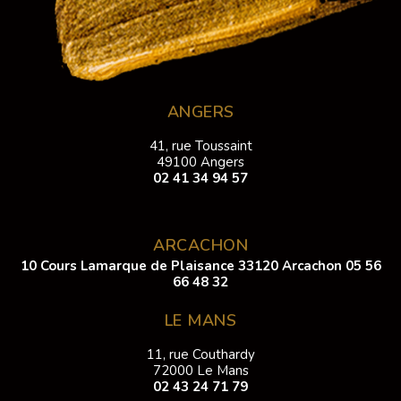
ANGERS
41, rue Toussaint
49100 Angers
02 41 34 94 57
ARCACHON
10 Cours Lamarque de Plaisance 33120 Arcachon
05 56
66 48 32
LE MANS
11, rue Couthardy
72000 Le Mans
02 43 24 71 79