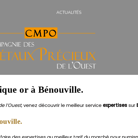
ACTUALITÉS
ique or à Bénouville.
e l’Ouest
, venez découvrir le meilleur service
expertises
sur
uville.
faire des expertises au meilleur tarif du marché pour numism