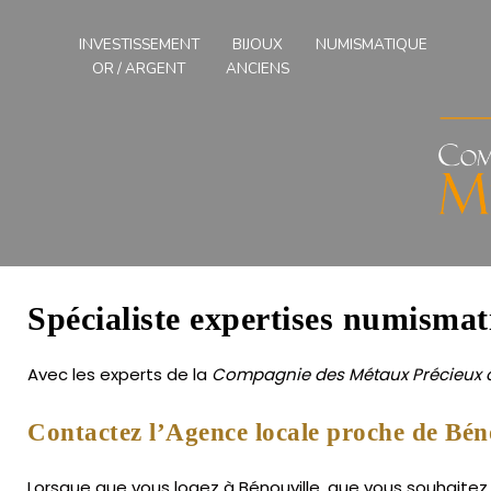
Compagnies
des
INVESTISSEMENT
BIJOUX
NUMISMATIQUE
Métaux
OR / ARGENT
ANCIENS
Précieux
de
l'Ouest
Spécialiste expertises numismat
Avec les experts de la
Compagnie des Métaux Précieux d
Contactez l’Agence locale proche de Béno
Lorsque que vous logez à Bénouville, que vous souhaitez 