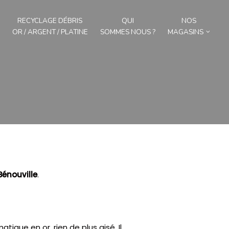
RECYCLAGE DÉBRIS
QUI
NOS
OR / ARGENT / PLATINE
SOMMES NOUS ?
MAGASINS
Bénouville
.
atique en or, rien de plus aisé.
Il