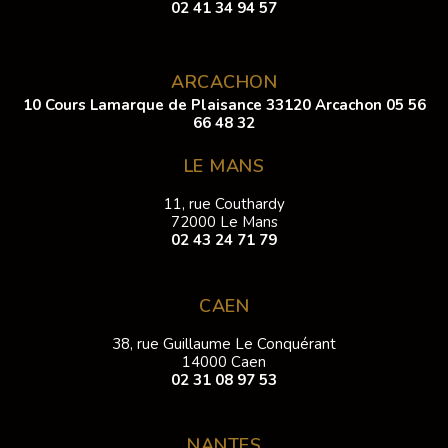
02 41 34 94 57
ARCACHON
10 Cours Lamarque de Plaisance 33120 Arcachon
05 56
66 48 32
LE MANS
11, rue Couthardy
72000 Le Mans
02 43 24 71 79
CAEN
38, rue Guillaume Le Conquérant
14000 Caen
02 31 08 97 53
NANTES