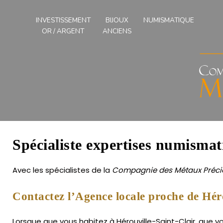
Compagnies
des
INVESTISSEMENT
BIJOUX
NUMISMATIQUE
Métaux
OR / ARGENT
ANCIENS
Précieux
de
l'Ouest
Spécialiste expertises numismat
Avec les spécialistes de la
Compagnie des Métaux Précie
Contactez l’Agence locale proche de Héro
Lorsque que vous habitez à Hérouville-Saint-Clair, que v