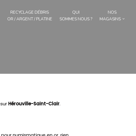
RECYCLAGE DÉBRIS
QUI
NOS
OR / ARGENT / PLATINE
SOMMES NOUS ?
MAGASINS
sur
Hérouville-Saint-Clair
.
é pour numismatique en or, rien