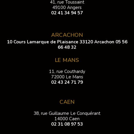
41, rue Toussaint
49100 Angers
02 41 34 94 57
ARCACHON
10 Cours Lamarque de Plaisance 33120 Arcachon
05 56
66 48 32
LE MANS
11, rue Couthardy
72000 Le Mans
02 43 24 71 79
CAEN
38, rue Guillaume Le Conquérant
14000 Caen
02 31 08 97 53