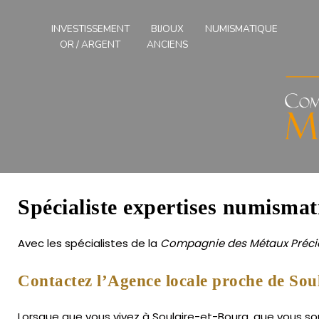
Compagnies
des
INVESTISSEMENT
BIJOUX
NUMISMATIQUE
Métaux
OR / ARGENT
ANCIENS
Précieux
de
l'Ouest
Spécialiste expertises numismat
Avec les spécialistes de la
Compagnie des Métaux Précie
Contactez l’Agence locale proche de Sou
Lorsque que vous vivez à Soulaire-et-Bourg, que vous sou