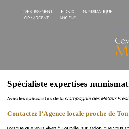
Compagnies
des
INVESTISSEMENT
BIJOUX
NUMISMATIQUE
Métaux
OR / ARGENT
ANCIENS
Précieux
de
l'Ouest
Spécialiste expertises numismat
Avec les spécialistes de la
Compagnie des Métaux Précie
Contactez l’Agence locale proche de Tou
Lorsque que vous vivez à Tourville-sur-Odon, que vous so