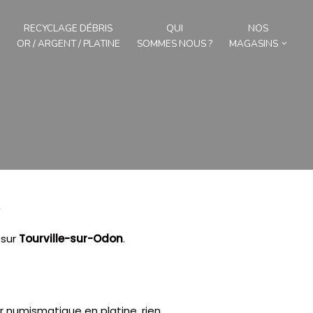
RECYCLAGE DÉBRIS
QUI
NOS
OR / ARGENT / PLATINE
SOMMES NOUS ?
MAGASINS
.
sur
Tourville-sur-Odon
.
r numismatique en platine, rien