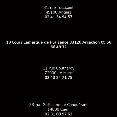
41, rue Toussaint
49100 Angers
02 41 34 94 57
ARCACHON
10 Cours Lamarque de Plaisance 33120 Arcachon
05 56
66 48 32
LE MANS
11, rue Couthardy
72000 Le Mans
02 43 24 71 79
CAEN
38, rue Guillaume Le Conquérant
14000 Caen
02 31 08 97 53