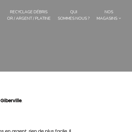
RECYCLAGE DÉBRIS
QUI
NOS
OR / ARGENT / PLATINE
SOMMES NOUS ?
MAGASINS
r
Giberville
.
s en argent, rien de plus facile.
Il