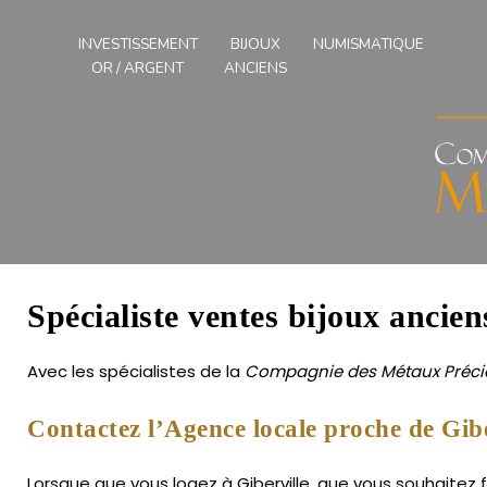
Compagnies
des
INVESTISSEMENT
BIJOUX
NUMISMATIQUE
Métaux
OR / ARGENT
ANCIENS
Précieux
de
l'Ouest
Spécialiste ventes bijoux ancien
Avec les spécialistes de la
Compagnie des Métaux Précie
Contactez l’Agence locale proche de Gibe
Lorsque que vous logez à Giberville, que vous souhaitez f