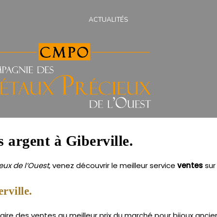
ACTUALITÉS
s argent à Giberville.
ux de l’Ouest
, venez découvrir le meilleur service
ventes
su
rville.
aire des ventes au meilleur prix du marché pour bijoux ancien