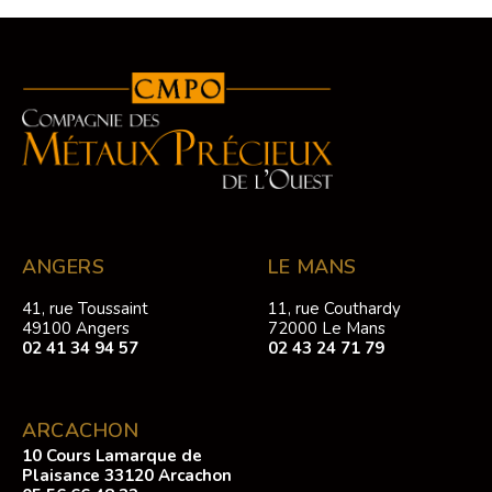
ANGERS
LE MANS
41, rue Toussaint
11, rue Couthardy
49100 Angers
72000 Le Mans
02 41 34 94 57
02 43 24 71 79
ARCACHON
10 Cours Lamarque de
Plaisance 33120 Arcachon