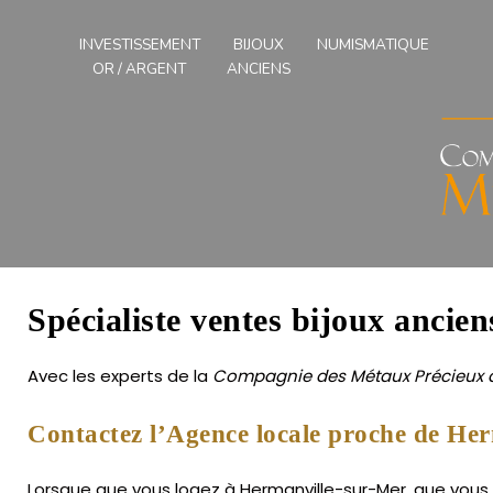
Compagnies
des
INVESTISSEMENT
BIJOUX
NUMISMATIQUE
Métaux
OR / ARGENT
ANCIENS
Précieux
de
l'Ouest
Spécialiste ventes bijoux ancie
Avec les experts de la
Compagnie des Métaux Précieux d
Contactez l’Agence locale proche de Her
Lorsque que vous logez à Hermanville-sur-Mer, que vous s