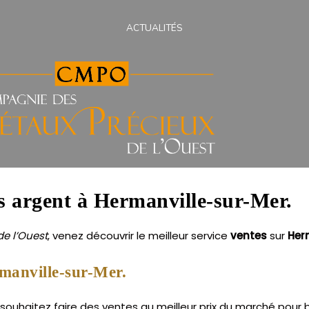
ACTUALITÉS
ns argent à Hermanville-sur-Mer.
e l’Ouest
, venez découvrir le meilleur service
ventes
sur
Her
manville-sur-Mer.
ouhaitez faire des ventes au meilleur prix du marché pour b