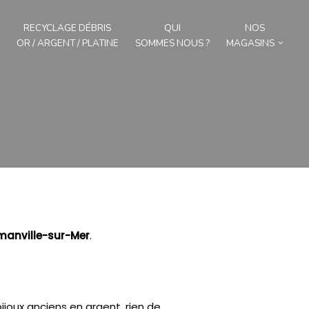
RECYCLAGE DÉBRIS
QUI
NOS
OR / ARGENT / PLATINE
SOMMES NOUS ?
MAGASINS
manville-sur-Mer
.
ijoux anciens en argent, rien de