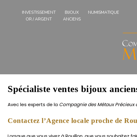
Compagnies
des
INVESTISSEMENT
BIJOUX
NUMISMATIQUE
Métaux
OR / ARGENT
ANCIENS
Précieux
de
l'Ouest
Spécialiste ventes bijoux ancien
Avec les experts de la
Compagnie des Métaux Précieux d
Contactez l’Agence locale proche de Rou
Lorsque que vous vivez à Rouillon, que vous souhaitez fai