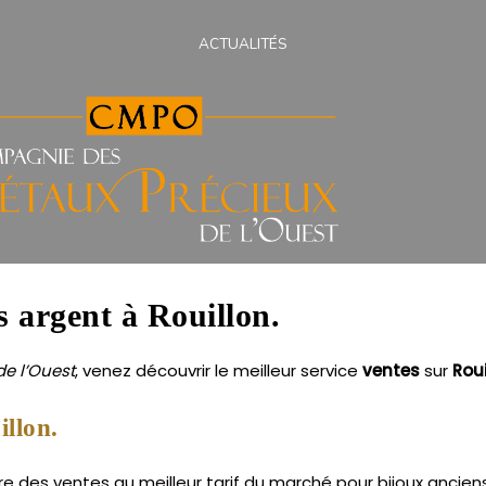
ACTUALITÉS
s argent à Rouillon.
e l’Ouest
, venez découvrir le meilleur service
ventes
sur
Roui
illon.
re des ventes au meilleur tarif du marché pour bijoux anciens