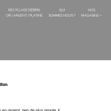
RECYCLAGE DÉBRIS
QUI
NOS
OR / ARGENT / PLATINE
SOMMES NOUS ?
MAGASINS
llon
.
 en argent, rien de plus simple.
Il