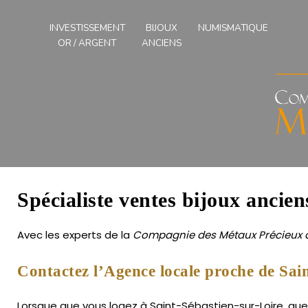
Compagnies
des
INVESTISSEMENT
BIJOUX
NUMISMATIQUE
Métaux
OR / ARGENT
ANCIENS
Précieux
de
l'Ouest
Spécialiste ventes bijoux ancien
Avec les experts de la
Compagnie des Métaux Précieux d
Contactez l’Agence locale proche de Sain
Lorsque que vous logez à Saint-Sébastien-sur-Loire, que 