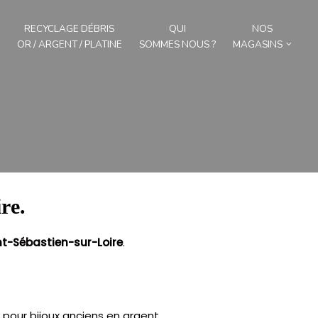
RECYCLAGE DÉBRIS
QUI
NOS
OR / ARGENT / PLATINE
SOMMES NOUS ?
MAGASINS
re.
nt-Sébastien-sur-Loire
.
 pour bijoux anciens en argent,