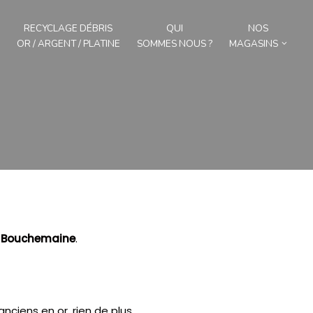
RECYCLAGE DÉBRIS
QUI
NOS
OR / ARGENT / PLATINE
SOMMES NOUS ?
MAGASINS
r
Bouchemaine
.
nciens en or, rien de plus