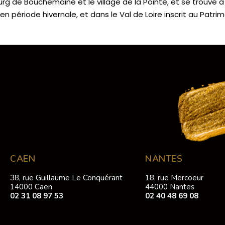
e bourg de Bouchemaine et le village de la Pointe, et se trouve 
s en période hivernale, et dans le Val de Loire inscrit au Patr
CAEN
NANTES
38, rue Guillaume Le Conquérant
18, rue Mercoeur
14000 Caen
44000 Nantes
02 31 08 97 53
02 40 48 69 08