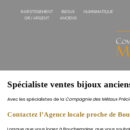
Compagnies
des
INVESTISSEMENT
BIJOUX
NUMISMATIQUE
Métaux
OR / ARGENT
ANCIENS
Précieux
de
l'Ouest
Spécialiste ventes bijoux ancie
Avec les spécialistes de la
Compagnie des Métaux Précie
Contactez l’Agence locale proche de Bo
Lorsque que vous logez à Bouchemaine, que vous souhaitez