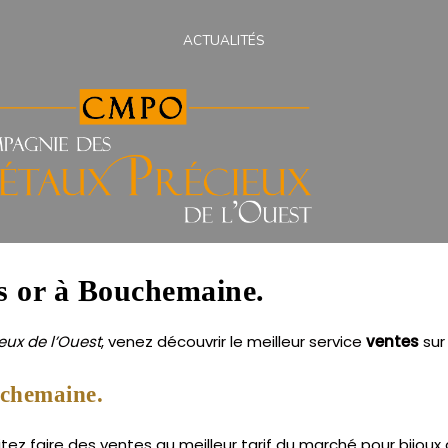
ACTUALITÉS
ns or à Bouchemaine.
ux de l’Ouest
, venez découvrir le meilleur service
ventes
su
uchemaine.
 faire des ventes au meilleur tarif du marché pour bijoux a