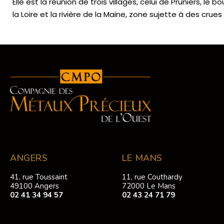
Elle est la réunion de trois villages, celui de Pruniers, l
la Loire et la rivière de la Maine, zone sujette à des crue
ANGERS
LE MANS
41, rue Toussaint
11, rue Couthardy
49100 Angers
72000 Le Mans
02 41 34 94 57
02 43 24 71 79