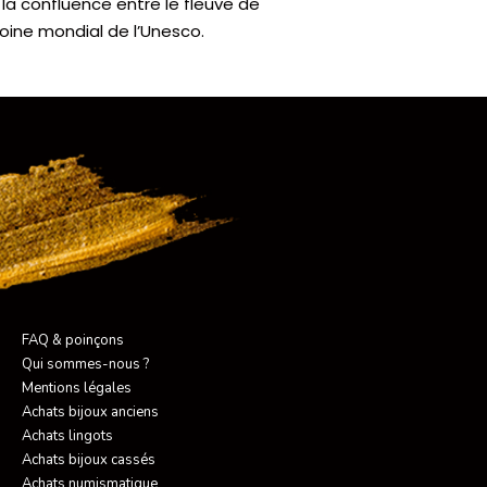
à la confluence entre le fleuve de
imoine mondial de l’Unesco.
FAQ & poinçons
Qui sommes-nous ?
Mentions légales
Achats bijoux anciens
Achats lingots
Achats bijoux cassés
Achats numismatique