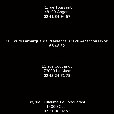
41, rue Toussaint
49100 Angers
02 41 34 94 57
ARCACHON
10 Cours Lamarque de Plaisance 33120 Arcachon
05 56
66 48 32
LE MANS
11, rue Couthardy
72000 Le Mans
02 43 24 71 79
CAEN
38, rue Guillaume Le Conquérant
14000 Caen
02 31 08 97 53