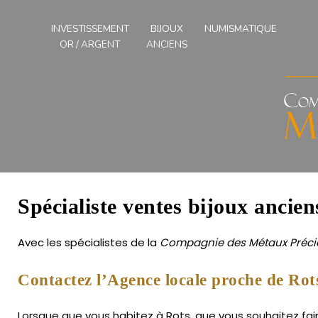
Compagnies
des
INVESTISSEMENT
BIJOUX
NUMISMATIQUE
Métaux
OR / ARGENT
ANCIENS
Précieux
de
l'Ouest
Spécialiste ventes bijoux ancien
Avec les spécialistes de la
Compagnie des Métaux Précie
Contactez l’Agence locale proche de Rot
Lorsque que vous habitez à Rots, que vous souhaitez faire