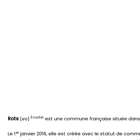
Écouter
Rots
est une commune française située dans 
[ʁo]
er
Le
1
janvier 2016
, elle est créée avec le statut de comm