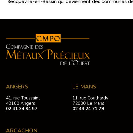
Secqueville-en-Bessin qui deviennent des communes d
ANGERS
LE MANS
41, rue Toussaint
11, rue Couthardy
49100 Angers
72000 Le Mans
02 41 34 94 57
02 43 24 71 79
ARCACHON