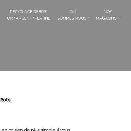
RECYCLAGE DÉBRIS
QUI
NOS
OR / ARGENT / PLATINE
SOMMES NOUS ?
MAGASINS
r
Rots
.
en or, rien de plus simple.
Il vous