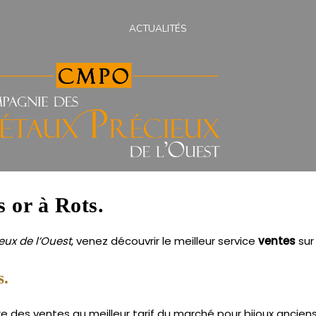
ACTUALITÉS
s or à Rots.
ux de l’Ouest
, venez découvrir le meilleur service
ventes
su
s.
 des ventes au meilleur tarif du marché pour bijoux anciens 