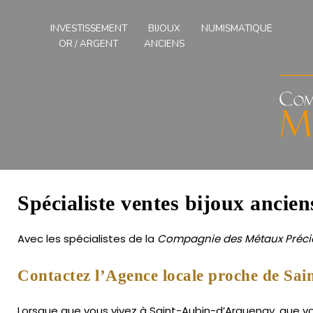
Compagnies
des
INVESTISSEMENT
BIJOUX
NUMISMATIQUE
Métaux
OR / ARGENT
ANCIENS
Précieux
de
l'Ouest
Spécialiste ventes bijoux ancie
Avec les spécialistes de la
Compagnie des Métaux Précie
Contactez l’Agence locale proche de Sa
Lorsque que vous vivez à Saint-Aubin-d’Arquenay, que vou