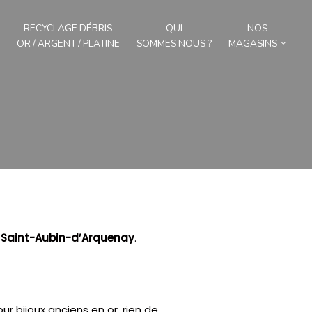
RECYCLAGE DÉBRIS
QUI
NOS
OR / ARGENT / PLATINE
SOMMES NOUS ?
MAGASINS
r
Saint-Aubin-d’Arquenay
.
r bijoux anciens en or, rien de